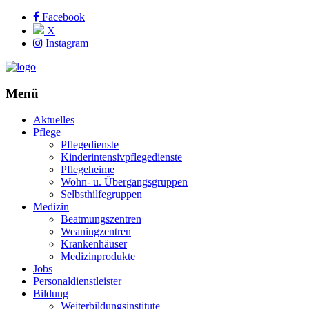
Facebook
X
Instagram
Menü
Aktuelles
Pflege
Pflegedienste
Kinderintensivpflegedienste
Pflegeheime
Wohn- u. Übergangsgruppen
Selbsthilfegruppen
Medizin
Beatmungszentren
Weaningzentren
Krankenhäuser
Medizinprodukte
Jobs
Personaldienstleister
Bildung
Weiterbildungsinstitute