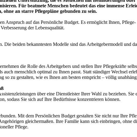
nanziellen Unterstützung, die es Menschen mit Behinderungen oder
anisieren. Für beatmete Menschen bedeutet das eine immense Erleic
n, ohne an starre Pflegepläne gebunden zu sein.
n Anspruch auf das Persönliche Budget. Es ermöglicht Ihnen, Pflege- 
 Verbesserung der Lebensqualität.
. Die beiden bekanntesten Modelle sind das Arbeitgebermodell und das 
rnehmen die Rolle des Arbeitgebers und stellen Ihre Pflegekräfte selb
 auch menschlich optimal zu Ihnen passt. Statt ständiger Wechsel erlebe
ag so zu gestalten, wie es Ihnen am besten entspricht – völlig unabhäng
aß
Assistenzleistungen über eine Dienstleister Ihrer Wahl zu beziehen. Si
on, sodass Sie sich auf Ihre Bedürfnisse konzentrieren können.
bunden. Mit dem Persönlichen Budget gestalten Sie nicht nur Ihre Pfle
ngehörigen gleichermaßen. Ihre Familie kann sich einbringen, ohne di
oneller Pflege.