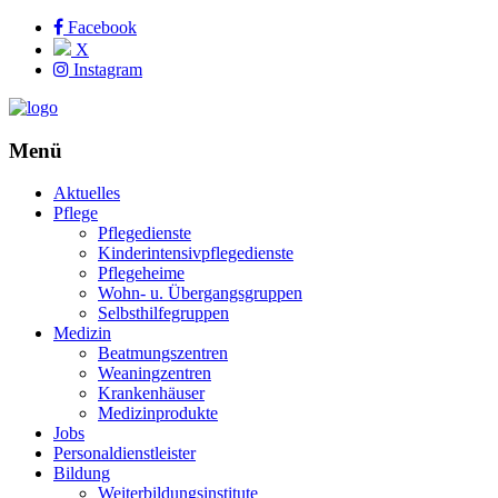
Facebook
X
Instagram
Menü
Aktuelles
Pflege
Pflegedienste
Kinderintensivpflegedienste
Pflegeheime
Wohn- u. Übergangsgruppen
Selbsthilfegruppen
Medizin
Beatmungszentren
Weaningzentren
Krankenhäuser
Medizinprodukte
Jobs
Personaldienstleister
Bildung
Weiterbildungsinstitute