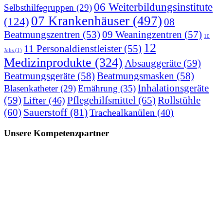
06 Weiterbildungsinstitute
Selbsthilfegruppen
(29)
07 Krankenhäuser
(497)
(124)
08
09 Weaningzentren
(57)
Beatmungszentren
(53)
10
12
11 Personaldienstleister
(55)
Jobs
(1)
Medizinprodukte
(324)
Absauggeräte
(59)
Beatmungsgeräte
(58)
Beatmungsmasken
(58)
Inhalationsgeräte
Blasenkatheter
(29)
Ernährung
(35)
(59)
Pflegehilfsmittel
(65)
Rollstühle
Lifter
(46)
(60)
Sauerstoff
(81)
Trachealkanülen
(40)
Unsere Kompetenzpartner