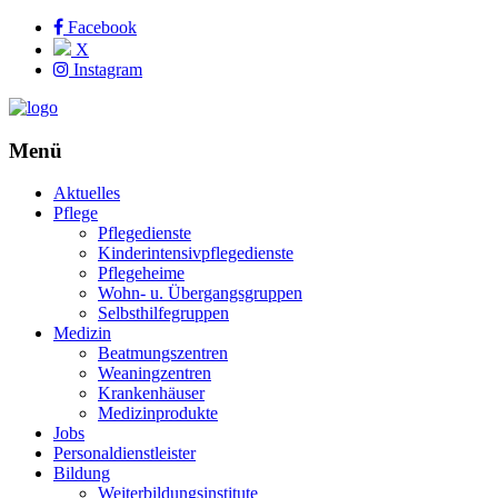
Facebook
X
Instagram
Menü
Aktuelles
Pflege
Pflegedienste
Kinderintensivpflegedienste
Pflegeheime
Wohn- u. Übergangsgruppen
Selbsthilfegruppen
Medizin
Beatmungszentren
Weaningzentren
Krankenhäuser
Medizinprodukte
Jobs
Personaldienstleister
Bildung
Weiterbildungsinstitute