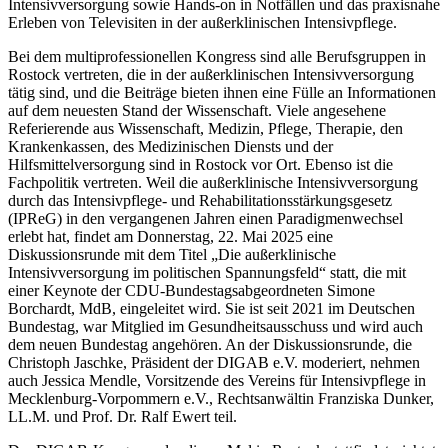
Intensivversorgung sowie Hands-on in Notfällen und das praxisnahe
Erleben von Televisiten in der außerklinischen Intensivpflege.
Bei dem multiprofessionellen Kongress sind alle Berufsgruppen in
Rostock vertreten, die in der außerklinischen Intensivversorgung
tätig sind, und die Beiträge bieten ihnen eine Fülle an Informationen
auf dem neuesten Stand der Wissenschaft. Viele angesehene
Referierende aus Wissenschaft, Medizin, Pflege, Therapie, den
Krankenkassen, des Medizinischen Diensts und der
Hilfsmittelversorgung sind in Rostock vor Ort. Ebenso ist die
Fachpolitik vertreten. Weil die außerklinische Intensivversorgung
durch das Intensivpflege- und Rehabilitationsstärkungsgesetz
(IPReG) in den vergangenen Jahren einen Paradigmenwechsel
erlebt hat, findet am Donnerstag, 22. Mai 2025 eine
Diskussionsrunde mit dem Titel „Die außerklinische
Intensivversorgung im politischen Spannungsfeld“ statt, die mit
einer Keynote der CDU-Bundestagsabgeordneten Simone
Borchardt, MdB, eingeleitet wird. Sie ist seit 2021 im Deutschen
Bundestag, war Mitglied im Gesundheitsausschuss und wird auch
dem neuen Bundestag angehören. An der Diskussionsrunde, die
Christoph Jaschke, Präsident der DIGAB e.V. moderiert, nehmen
auch Jessica Mendle, Vorsitzende des Vereins für Intensivpflege in
Mecklenburg-Vorpommern e.V., Rechtsanwältin Franziska Dunker,
LL.M. und Prof. Dr. Ralf Ewert teil.