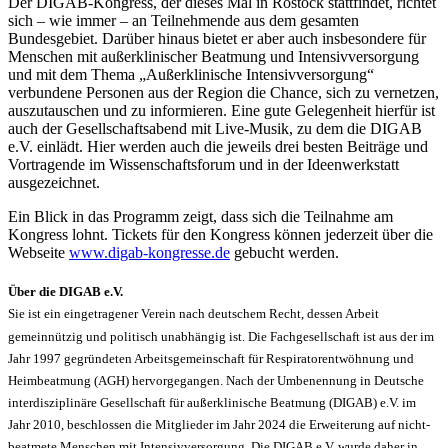
Der DIGAB-Kongress, der dieses Mal in Rostock stattfindet, richtet
sich – wie immer – an Teilnehmende aus dem gesamten
Bundesgebiet. Darüber hinaus bietet er aber auch insbesondere für
Menschen mit außerklinischer Beatmung und Intensivversorgung
und mit dem Thema „Außerklinische Intensivversorgung“
verbundene Personen aus der Region die Chance, sich zu vernetzen,
auszutauschen und zu informieren. Eine gute Gelegenheit hierfür ist
auch der Gesellschaftsabend mit Live-Musik, zu dem die DIGAB
e.V. einlädt. Hier werden auch die jeweils drei besten Beiträge und
Vortragende im Wissenschaftsforum und in der Ideenwerkstatt
ausgezeichnet.
Ein Blick in das Programm zeigt, dass sich die Teilnahme am
Kongress lohnt. Tickets für den Kongress können jederzeit über die
Webseite
www.digab-kongresse.de
gebucht werden.
Über die DIGAB e.V.
Sie ist ein eingetragener Verein nach deutschem Recht, dessen Arbeit
gemeinnützig und politisch unabhängig ist. Die Fachgesellschaft ist aus der im
Jahr 1997 gegründeten Arbeitsgemeinschaft für Respiratorentwöhnung und
Heimbeatmung (AGH) hervorgegangen. Nach der Umbenennung in Deutsche
interdisziplinäre Gesellschaft für außerklinische Beatmung (DIGAB) e.V. im
Jahr 2010, beschlossen die Mitglieder im Jahr 2024 die Erweiterung auf nicht-
beatmete Menschen mit Intensivversorgung. Die DIGAB e.V. wurde daher in