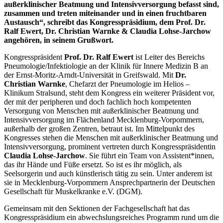
außerklinischer Beatmung und Intensivversorgung befasst sind,
zusammen und treten miteinander und in einen fruchtbaren
Austausch“, schreibt das Kongresspräsidium, dem Prof. Dr.
Ralf Ewert, Dr. Christian Warnke & Claudia Lohse-Jarchow
angehören, in seinem Grußwort.
Kongresspräsident
Prof. Dr. Ralf Ewert
ist Leiter des Bereichs
Pneumologie/Infektiologie an der Klinik für Innere Medizin B an
der Ernst-Moritz-Arndt-Universität in Greifswald. Mit
Dr.
Christian Warnke
, Chefarzt der Pneumologie im Helios –
Klinikum Stralsund, steht dem Kongress ein weiterer Präsident vor,
der mit der peripheren und doch fachlich hoch kompetenten
Versorgung von Menschen mit außerklinischer Beatmung und
Intensivversorgung im Flächenland Mecklenburg-Vorpommern,
außerhalb der großen Zentren, betraut ist. Im Mittelpunkt des
Kongresses stehen die Menschen mit außerklinischer Beatmung und
Intensivversorgung, prominent vertreten durch Kongresspräsidentin
Claudia Lohse-Jarchow
. Sie führt ein Team von Assistent*innen,
das ihr Hände und Füße ersetzt. So ist es ihr möglich, als
Seelsorgerin und auch künstlerisch tätig zu sein. Unter anderem ist
sie in Mecklenburg-Vorpommern Ansprechpartnerin der Deutschen
Gesellschaft für Muskelkranke e.V. (DGM).
Gemeinsam mit den Sektionen der Fachgesellschaft hat das
Kongresspräsidium ein abwechslungsreiches Programm rund um die