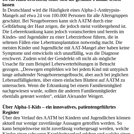
lassen
In Deutschland wird die Häufigkeit eines Alpha-1-Antitrypsin-
Mangels auf etwa 24 von 100.000 Personen für alle Altersgruppen
geschätzt. Bei Neugeborenen kann sich AATM durch eine
Gelbfärbung der Haut zeigen, die jedoch meist vorübergehend ist.
Die Lebererkrankung kann jedoch voranschreiten und bereits im
Kindes- und Jugendalter zu einer Leberzirrhose führen, die in
seltenen Fällen eine Lebertransplantation notwendig macht. Die
meisten Kinder und Jugendliche mit AAT-Mangel aber haben keine
Symptome und entwickeln sich unauffällig, was die Diagnose
erschwert. Zudem wird der Gendefekt oft nicht als mögliche
Ursache für zum Beispiel Leberwerterhöhungen in Betracht
gezogen. „Deswegen empfehlen wir bei jedem Kind mit untypisch
lange anhaltender Neugeborenengelbsucht, aber auch bei jeglichen
Leberauffälligkeiten, über einen einfachen Bluttest auf AATM zu
untersuchen. Wenn die Erkrankung bei einem Familienmitglied
nachgewiesen wurde, sollten die anderen Familienmitglieder
ebenfalls getestet werden“, erklärt Alexander Weigert.
Über Alpha-1-Kids – ein innovatives, patientengeführtes
Register
Über den Verlauf des AATM bei Kindern und Jugendlichen können
aktuell nur wenige zuverlässige Aussagen getroffen werden. So
kann beispielsweise nicht zuverlässig vorhergesagt werden, welche
Kinder einen schweren Krankheitsverlauf erleben und welche einen