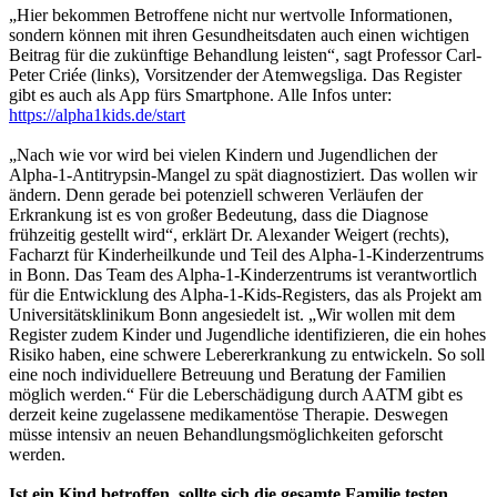
„Hier bekommen Betroffene nicht nur wertvolle Informationen,
sondern können mit ihren Gesundheitsdaten auch einen wichtigen
Beitrag für die zukünftige Behandlung leisten“, sagt Professor Carl-
Peter Criée (links), Vorsitzender der Atemwegsliga. Das Register
gibt es auch als App fürs Smartphone. Alle Infos unter:
https://alpha1kids.de/start
„Nach wie vor wird bei vielen Kindern und Jugendlichen der
Alpha-1-Antitrypsin-Mangel zu spät diagnostiziert. Das wollen wir
ändern. Denn gerade bei potenziell schweren Verläufen der
Erkrankung ist es von großer Bedeutung, dass die Diagnose
frühzeitig gestellt wird“, erklärt Dr. Alexander Weigert (rechts),
Facharzt für Kinderheilkunde und Teil des Alpha-1-Kinderzentrums
in Bonn. Das Team des Alpha-1-Kinderzentrums ist verantwortlich
für die Entwicklung des Alpha-1-Kids-Registers, das als Projekt am
Universitätsklinikum Bonn angesiedelt ist. „Wir wollen mit dem
Register zudem Kinder und Jugendliche identifizieren, die ein hohes
Risiko haben, eine schwere Lebererkrankung zu entwickeln. So soll
eine noch individuellere Betreuung und Beratung der Familien
möglich werden.“ Für die Leberschädigung durch AATM gibt es
derzeit keine zugelassene medikamentöse Therapie. Deswegen
müsse intensiv an neuen Behandlungsmöglichkeiten geforscht
werden.
Ist ein Kind betroffen, sollte sich die gesamte Familie testen