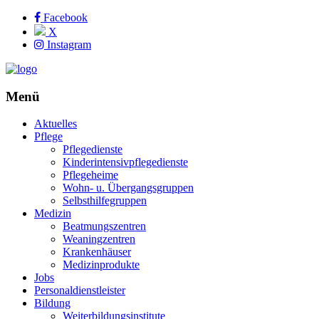
Facebook
X
Instagram
Menü
Aktuelles
Pflege
Pflegedienste
Kinderintensivpflegedienste
Pflegeheime
Wohn- u. Übergangsgruppen
Selbsthilfegruppen
Medizin
Beatmungszentren
Weaningzentren
Krankenhäuser
Medizinprodukte
Jobs
Personaldienstleister
Bildung
Weiterbildungsinstitute