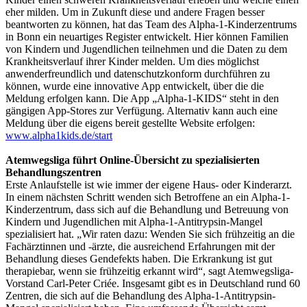
eher milden. Um in Zukunft diese und andere Fragen besser
beantworten zu können, hat das Team des Alpha-1-Kinderzentrums
in Bonn ein neuartiges Register entwickelt. Hier können Familien
von Kindern und Jugendlichen teilnehmen und die Daten zu dem
Krankheitsverlauf ihrer Kinder melden. Um dies möglichst
anwenderfreundlich und datenschutzkonform durchführen zu
können, wurde eine innovative App entwickelt, über die die
Meldung erfolgen kann. Die App „Alpha-1-KIDS“ steht in den
gängigen App-Stores zur Verfügung. Alternativ kann auch eine
Meldung über die eigens bereit gestellte Website erfolgen:
www.alpha1kids.de/start
Atemwegsliga führt Online-Übersicht zu spezialisierten
Behandlungszentren
Erste Anlaufstelle ist wie immer der eigene Haus- oder Kinderarzt.
In einem nächsten Schritt wenden sich Betroffene an ein Alpha-1-
Kinderzentrum, dass sich auf die Behandlung und Betreuung von
Kindern und Jugendlichen mit Alpha-1-Antitrypsin-Mangel
spezialisiert hat. „Wir raten dazu: Wenden Sie sich frühzeitig an die
Fachärztinnen und -ärzte, die ausreichend Erfahrungen mit der
Behandlung dieses Gendefekts haben. Die Erkrankung ist gut
therapiebar, wenn sie frühzeitig erkannt wird“, sagt Atemwegsliga-
Vorstand Carl-Peter Criée. Insgesamt gibt es in Deutschland rund 60
Zentren, die sich auf die Behandlung des Alpha-1-Antitrypsin-