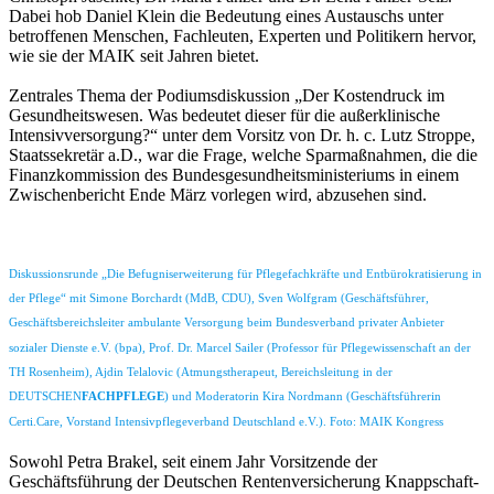
Dabei hob Daniel Klein die Bedeutung eines Austauschs unter
betroffenen Menschen, Fachleuten, Experten und Politikern hervor,
wie sie der MAIK seit Jahren bietet.
Zentrales Thema der Podiumsdiskussion „Der Kostendruck im
Gesundheitswesen. Was bedeutet dieser für die außerklinische
Intensivversorgung?“ unter dem Vorsitz von Dr. h. c. Lutz Stroppe,
Staatssekretär a.D., war die Frage, welche Sparmaßnahmen, die die
Finanzkommission des Bundesgesundheitsministeriums in einem
Zwischenbericht Ende März vorlegen wird, abzusehen sind.
Diskussionsrunde „Die Befugniserweiterung für Pflegefachkräfte und Entbürokratisierung in
der Pflege“ mit Simone Borchardt (MdB, CDU), Sven Wolfgram (Geschäftsführer,
Geschäftsbereichsleiter ambulante Versorgung beim Bundesverband privater Anbieter
sozialer Dienste e.V. (bpa), Prof. Dr. Marcel Sailer (Professor für Pflegewissenschaft an der
TH Rosenheim), Ajdin Telalovic (Atmungstherapeut, Bereichsleitung in der
DEUTSCHEN
FACHPFLEGE
) und Moderatorin Kira Nordmann (Geschäftsführerin
Certi.Care, Vorstand Intensivpflegeverband Deutschland e.V.). Foto: MAIK Kongress
Sowohl Petra Brakel, seit einem Jahr Vorsitzende der
Geschäftsführung der Deutschen Rentenversicherung Knappschaft-