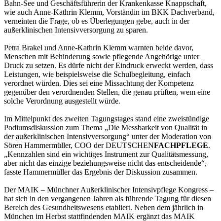
Bahn-See und Geschäftsführerin der Krankenkasse Knappschaft,
wie auch Anne-Kathrin Klemm, Vorständin im BKK Dachverband,
verneinten die Frage, ob es Überlegungen gebe, auch in der
außerklinischen Intensivversorgung zu sparen.
Petra Brakel und Anne-Kathrin Klemm warnten beide davor,
Menschen mit Behinderung sowie pflegende Angehörige unter
Druck zu setzen. Es dürfe nicht der Eindruck erweckt werden, dass
Leistungen, wie beispielsweise die Schulbegleitung, einfach
verordnet würden. Dies sei eine Missachtung der Kompetenz
gegenüber den verordnenden Stellen, die genau prüften, wem eine
solche Verordnung ausgestellt würde.
Im Mittelpunkt des zweiten Tagungstages stand eine zweistündige
Podiumsdiskussion zum Thema „Die Messbarkeit von Qualität in
der außerklinischen Intensivversorgung“ unter der Moderation von
Sören Hammermüller, COO der DEUTSCHEN
FACHPFLEGE
.
„Kennzahlen sind ein wichtiges Instrument zur Qualitätsmessung,
aber nicht das einzige beziehungsweise nicht das entscheidende“,
fasste Hammermüller das Ergebnis der Diskussion zusammen.
Der MAIK – Münchner Außerklinischer Intensivpflege Kongress –
hat sich in den vergangenen Jahren als führende Tagung für diesen
Bereich des Gesundheitswesens etabliert. Neben dem jährlich in
München im Herbst stattfindenden MAIK ergänzt das MAIK