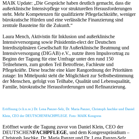
MAIK Update: „Die Gespräche haben deutlich gemacht, dass die
außerklinische Intensivpflege vor strukturellen Herausforderungen
steht. Mehr Kompetenzen für qualifizierte Pflegefachkräfte, weniger
bürokratische Hürden und eine verlässliche Finanzierung sind
zentrale Bausteine für die Zukunft.“
Laura Mench, Aktivistin für Inklusion und außerklinische
Intensivversorgung sowie Präsidentin-elect der Deutschen
Interdisziplinären Gesellschaft für Außerklinische Beatmung und
Intensivversorgung (DIGAB) e.V., nutzte ihren Impulsvortrag zu
Beginn der Tagung für eine Umfrage unter den rund 150
Teilnehmern, zum großen Teil Betroffene, Fachleute und
Pflegekräfte. Diese brachte eine klare Rangordnung der Prioritäten
zutage: Im Mittelpunkt steht die Möglichkeit zur Selbstbestimmung
der Menschen, gefolgt von Teilhabe, Qualität und Lebensqualität,
Familie, bürokratische Herausforderungen und Refinanzierung.
Eröffnung (v.li.n.re.) Dr. Lena Panzer-Selz, Dr. Maria Panzer, Christoph Jaschke und Daniel
Klein, CEO der DEUTSCHENFACHPFLEGE. Foto: MAIK Kongress
Eröffnet wurde die Tagung zuvor von Daniel Klein, CEO der
DEUTSCHEN
FACHPFLEGE
, und dem Kongresspräsidium –
Christoph Jaschke, Dr. Maria Panzer und Dr. Lena Panzer-Selz.