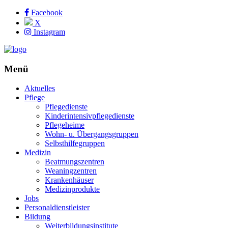
Facebook
X
Instagram
Menü
Aktuelles
Pflege
Pflegedienste
Kinderintensivpflegedienste
Pflegeheime
Wohn- u. Übergangsgruppen
Selbsthilfegruppen
Medizin
Beatmungszentren
Weaningzentren
Krankenhäuser
Medizinprodukte
Jobs
Personaldienstleister
Bildung
Weiterbildungsinstitute