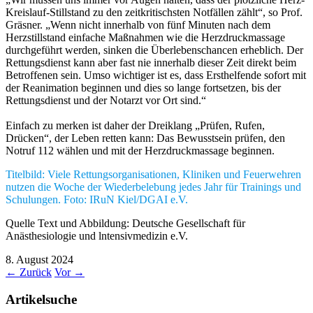
Kreislauf-Stillstand zu den zeitkritischsten Notfällen zählt“, so Prof.
Gräsner. „Wenn nicht innerhalb von fünf Minuten nach dem
Herzstillstand einfache Maßnahmen wie die Herzdruckmassage
durchgeführt werden, sinken die Überlebenschancen erheblich. Der
Rettungsdienst kann aber fast nie innerhalb dieser Zeit direkt beim
Betroffenen sein. Umso wichtiger ist es, dass Ersthelfende sofort mit
der Reanimation beginnen und dies so lange fortsetzen, bis der
Rettungsdienst und der Notarzt vor Ort sind.“
Einfach zu merken ist daher der Dreiklang „Prüfen, Rufen,
Drücken“, der Leben retten kann: Das Bewusstsein prüfen, den
Notruf 112 wählen und mit der Herzdruckmassage beginnen.
Titelbild: Viele Rettungsorganisationen, Kliniken und Feuerwehren
nutzen die Woche der Wiederbelebung jedes Jahr für Trainings und
Schulungen. Foto: IRuN Kiel/DGAI e.V.
Quelle Text und Abbildung: Deutsche Gesellschaft für
Anästhesiologie und lntensivmedizin e.V.
8. August 2024
←
Zurück
Vor
→
Artikelsuche