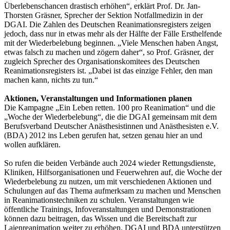
Überlebenschancen drastisch erhöhen“, erklärt Prof. Dr. Jan-
Thorsten Gräsner, Sprecher der Sektion Notfallmedizin in der
DGAI. Die Zahlen des Deutschen Reanimationsregisters zeigen
jedoch, dass nur in etwas mehr als der Hälfte der Fälle Ersthelfende
mit der Wiederbelebung beginnen. „Viele Menschen haben Angst,
etwas falsch zu machen und zögern daher“, so Prof. Gräsner, der
zugleich Sprecher des Organisationskomitees des Deutschen
Reanimationsregisters ist. „Dabei ist das einzige Fehler, den man
machen kann, nichts zu tun.“
Aktionen, Veranstaltungen und Informationen planen
Die Kampagne „Ein Leben retten. 100 pro Reanimation“ und die
„Woche der Wiederbelebung“, die die DGAI gemeinsam mit dem
Berufsverband Deutscher Anästhesistinnen und Anästhesisten e.V.
(BDA) 2012 ins Leben gerufen hat, setzen genau hier an und
wollen aufklären.
So rufen die beiden Verbände auch 2024 wieder Rettungsdienste,
Kliniken, Hilfsorganisationen und Feuerwehren auf, die Woche der
Wiederbelebung zu nutzen, um mit verschiedenen Aktionen und
Schulungen auf das Thema aufmerksam zu machen und Menschen
in Reanimationstechniken zu schulen. Veranstaltungen wie
öffentliche Trainings, Infoveranstaltungen und Demonstrationen
können dazu beitragen, das Wissen und die Bereitschaft zur
Laienreanimation weiter zu erhöhen. DGAI und BDA unterstützen