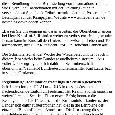
diese Bemühung mit der Bereitstellung von Informationsmaterialen
wie Flyern und Taschenkarten mit der Anleitung (auch in
verschiedenen Sprachen), Teilnehmerurkunden und Postern, die alle
Beteiligten auf der Kampagnen-Website www.einlebenretten.de
kostenlos downloaden können.
„Lassen Sie uns gemeinsam daran arbeiten, die Überlebenschancen
bei Herz-Kreislauf-Stillständen weiter zu verbessern. Jede geschulte
Person kann im Ernstfall den Unterschied zwischen Leben und Tod
ausmachen“, ruft DGAI-Präsident Prof. Dr. Benedikt Pannen auf.
Die Schirmherrschaft der Woche der Wiederbelebung liegt auch in
diesem Jahr wieder beim Bundesgesundheitsministerium. „Aus
voller Überzeugung habe ich dafür die Schirmherrschaft
übernommen“, schreibt Bundesgesundheitsminister Karl Lauterbach
in seinem Grußwort.
Regelmäßige Reanimationstrainings in Schulen gefordert
Seit Jahren fordern DGAI und BDA in diesem Zusammenhang die
flächendeckende Einführung regelmäßiger Reanimationstrainings in
weiterführenden Schulen. Einen ersten Erfolg konnten die
Beteiligten dabei 2014 feiern, als die Kultusministerkonferenz der
Länder sich dafür ausgesprochen hat, dies in die Lehrpläne der
einzelnen Bundesländer aufzunehmen. Die Umsetzung dieser
Empfehlung erfolgt jedoch uneinheitlich und längst noch nicht