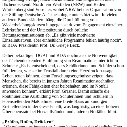
flächendeckend. Nordrhein-Westfalen (NRW) und Baden-
Württemberg sind Vorreiter, wobei NRW bei der Organisation von
der Stiftung Deutsche Anästhesiologie unterstützt wird. In vielen
anderen Bundesländern hängt die Durchführung von
Wiederbelebungskursen hingegen stark vom Engagement einzelner
Lehrkräfte und der Unterstützung durch örtliche
Rettungsorganisationen ab. „Es gibt viele motivierte
Einzelinitiativen, aber einheitliche Programme fehlen häufig noch“,
so BDA-Präsidentin Prof. Dr. Grietje Beck.
Daher bekräftigen DGAI und BDA nochmals die Notwendigkeit
der flächendeckenden Einführung von Reanimationsunterricht in
Schulen: „Es ist entscheidend, dass Schülerinnen und Schüler schon
früh lernen, wie sie im Ernstfall durch eine Herzdruckmassage
Leben retten können, denn Forschungsergebnisse zeigen, dass
Menschen, die bereits in jungen Jahren Reanimationstechniken
erlernen, diese Fähigkeiten eher beibehalten und im Notfall
anwenden können“, erklärt Prof. Gräsner. Damit schaffe die
kontinuierliche Ausbildung von Schülerinnen und Schülern in
lebensrettenden Maßnahmen eine breite Basis an kundigen
Ersthelfenden in der Gesellschaft, was langfristig zu einer höheren
Überlebensrate bei Herzstillständen und anderen Notfällen führt.
„Prüfen, Rufen, Drücken“
„Wir müssen uns immer vor Augen halten, dass der plötzliche Herz-