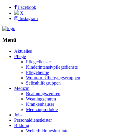
Facebook
X
Instagram
Menü
Aktuelles
Pflege
Pflegedienste
Kinderintensivpflegedienste
Pflegeheime
Wohn- u. Übergangsgruppen
Selbsthilfegruppen
Medizin
Beatmungszentren
Weaningzentren
Krankenhäuser
Medizinprodukte
Jobs
Personaldienstleister
Bildung
Weiterbildungsinstitute