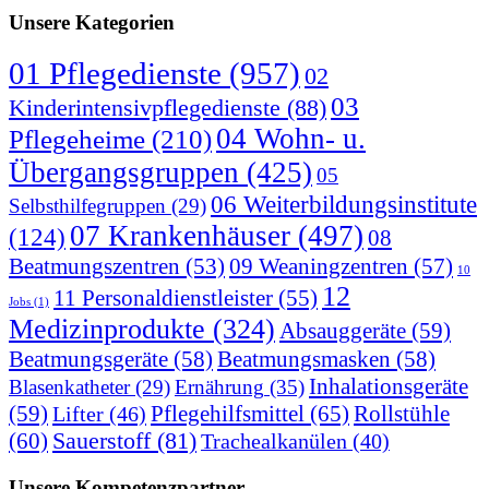
Unsere Kategorien
01 Pflegedienste
(957)
02
03
Kinderintensivpflegedienste
(88)
04 Wohn- u.
Pflegeheime
(210)
Übergangsgruppen
(425)
05
06 Weiterbildungsinstitute
Selbsthilfegruppen
(29)
07 Krankenhäuser
(497)
(124)
08
09 Weaningzentren
(57)
Beatmungszentren
(53)
10
12
11 Personaldienstleister
(55)
Jobs
(1)
Medizinprodukte
(324)
Absauggeräte
(59)
Beatmungsgeräte
(58)
Beatmungsmasken
(58)
Inhalationsgeräte
Blasenkatheter
(29)
Ernährung
(35)
(59)
Pflegehilfsmittel
(65)
Rollstühle
Lifter
(46)
(60)
Sauerstoff
(81)
Trachealkanülen
(40)
Unsere Kompetenzpartner