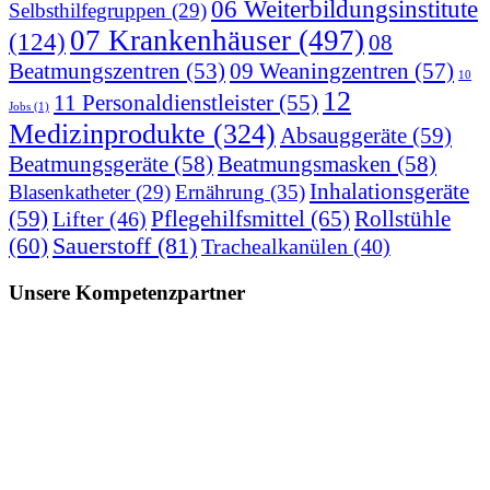
06 Weiterbildungsinstitute
Selbsthilfegruppen
(29)
07 Krankenhäuser
(497)
(124)
08
09 Weaningzentren
(57)
Beatmungszentren
(53)
10
12
11 Personaldienstleister
(55)
Jobs
(1)
Medizinprodukte
(324)
Absauggeräte
(59)
Beatmungsgeräte
(58)
Beatmungsmasken
(58)
Inhalationsgeräte
Blasenkatheter
(29)
Ernährung
(35)
(59)
Pflegehilfsmittel
(65)
Rollstühle
Lifter
(46)
(60)
Sauerstoff
(81)
Trachealkanülen
(40)
Unsere Kompetenzpartner