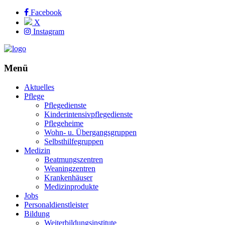
Facebook
X
Instagram
Menü
Aktuelles
Pflege
Pflegedienste
Kinderintensivpflegedienste
Pflegeheime
Wohn- u. Übergangsgruppen
Selbsthilfegruppen
Medizin
Beatmungszentren
Weaningzentren
Krankenhäuser
Medizinprodukte
Jobs
Personaldienstleister
Bildung
Weiterbildungsinstitute