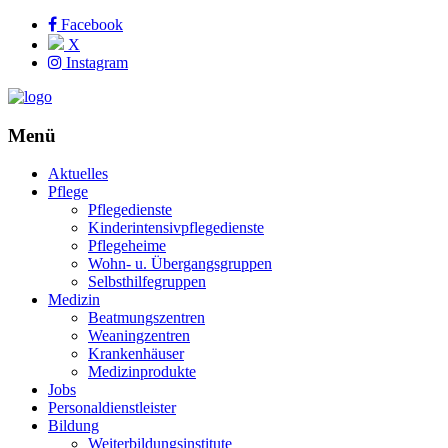
Facebook
X
Instagram
Menü
Aktuelles
Pflege
Pflegedienste
Kinderintensivpflegedienste
Pflegeheime
Wohn- u. Übergangsgruppen
Selbsthilfegruppen
Medizin
Beatmungszentren
Weaningzentren
Krankenhäuser
Medizinprodukte
Jobs
Personaldienstleister
Bildung
Weiterbildungsinstitute