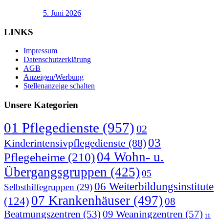
5. Juni 2026
LINKS
Impressum
Datenschutzerklärung
AGB
Anzeigen/Werbung
Stellenanzeige schalten
Unsere Kategorien
01 Pflegedienste
(957)
02
03
Kinderintensivpflegedienste
(88)
04 Wohn- u.
Pflegeheime
(210)
Übergangsgruppen
(425)
05
06 Weiterbildungsinstitute
Selbsthilfegruppen
(29)
07 Krankenhäuser
(497)
(124)
08
09 Weaningzentren
(57)
Beatmungszentren
(53)
10